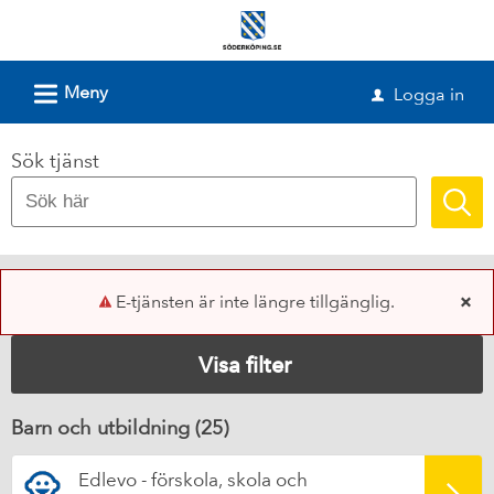
Välkommen
till
e-
L
Meny
Logga in
u
tjänster
-
Sök tjänst
Söderköpings
kommun
E-tjänsten är inte längre tillgänglig.
x
Visa filter
Barn och utbildning (
25
)
Edlevo - förskola, skola och