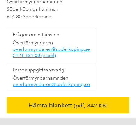
Överförmyndarnämnden
Söderköpings kommun
614 80 Söderköping
Frågor om e-tjänsten
Överförmyndaren
overformyndaren@soderkoping.se
0121-181 00 (växel)
Personuppgiftsansvarig
Överförmyndarnämnden
overformyndaren@soderkoping.se
Hämta blankett
(pdf, 342 KB)