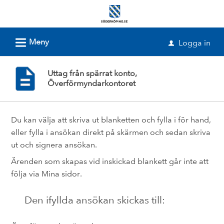
Välkommen
till
e-
L
Meny
Logga in
u
tjänster
-
Uttag från spärrat konto,
Söderköpings
Överförmyndarkontoret
kommun
Du kan välja att skriva ut blanketten och fylla i för hand,
eller fylla i ansökan direkt på skärmen och sedan skriva
ut och signera ansökan.
Ärenden som skapas vid inskickad blankett går inte att
följa via Mina sidor.
Den ifyllda ansökan skickas till: