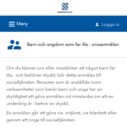
Välkommen
till
e-
L
Meny
Logga in
u
tjänster
-
Barn och ungdom som far illa - orosanmälan
Söderköpings
kommun
Om du känner oro eller misstänker att något barn far
illa, och behöver skydd, bör detta anmälas till
socialtjänsten. Personer som är anställda inom
verksamheter som berör barn och unga har en
skyldighet att göra anmälan vid misstanke om att en
underårig är i behov av skydd.
En anmälan går att göra via e-tjänst, via blankett eller
genom att ringa till socialtjänsten.