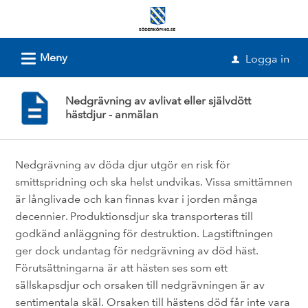
Välkommen
till
e-
L
Meny
Logga in
u
tjänster
-
Nedgrävning av avlivat eller självdött
Söderköpings
hästdjur - anmälan
kommun
Nedgrävning av döda djur utgör en risk för
smittspridning och ska helst undvikas. Vissa smittämnen
är långlivade och kan finnas kvar i jorden många
decennier. Produktionsdjur ska transporteras till
godkänd anläggning för destruktion. Lagstiftningen
ger dock undantag för nedgrävning av död häst.
Förutsättningarna är att hästen ses som ett
sällskapsdjur och orsaken till nedgrävningen är av
sentimentala skäl. Orsaken till hästens död får inte vara