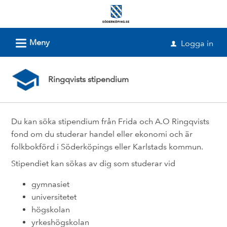
Välkommen
till
e-
L
Meny
Logga in
u
tjänster
-
Ringqvists stipendium
Söderköpings
kommun
Du kan söka stipendium från Frida och A.O Ringqvists
fond om du studerar handel eller ekonomi och är
folkbokförd i Söderköpings eller Karlstads kommun.
Stipendiet kan sökas av dig som studerar vid
gymnasiet
universitetet
högskolan
yrkeshögskolan