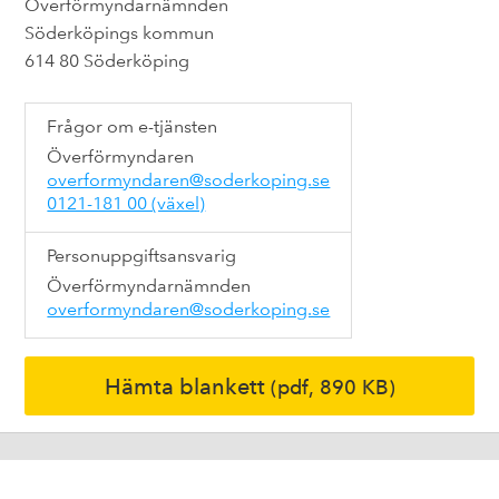
Överförmyndarnämnden
Söderköpings kommun
614 80 Söderköping
Frågor om e-tjänsten
Överförmyndaren
overformyndaren@soderkoping.se
0121-181 00 (växel)
Personuppgiftsansvarig
Överförmyndarnämnden
overformyndaren@soderkoping.se
Hämta blankett
(pdf, 890 KB)