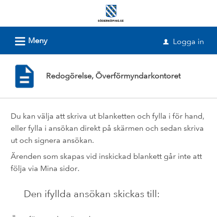
Välkommen
till
e-
L
Meny
Logga in
u
tjänster
-
Redogörelse, Överförmyndarkontoret
Söderköpings
kommun
Du kan välja att skriva ut blanketten och fylla i för hand,
eller fylla i ansökan direkt på skärmen och sedan skriva
ut och signera ansökan.
Ärenden som skapas vid inskickad blankett går inte att
följa via Mina sidor.
Den ifyllda ansökan skickas till: