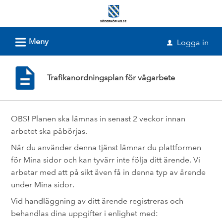
Välkommen
till
e-
L
Meny
Logga in
u
tjänster
-
Trafikanordningsplan för vägarbete
Söderköpings
kommun
OBS! Planen ska lämnas in senast 2 veckor innan
arbetet ska påbörjas.
När du använder denna tjänst lämnar du plattformen
för Mina sidor och kan tyvärr inte följa ditt ärende. Vi
arbetar med att på sikt även få in denna typ av ärende
under Mina sidor.
Vid handläggning av ditt ärende registreras och
behandlas dina uppgifter i enlighet med: