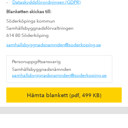
-
Dataskyddsförordningen (GDPR)
Blanketten skickas till:
Söderköpings kommun
Samhällsbyggnadsförvaltningen
614 80 Söderköping
samhallsbyggnadsnamnden@soderkoping.se
Personuppgiftsansvarig
Samhällsbyggnadsnämnden
samhallsbyggnadsnamnden@soderkoping.se
Hämta blankett
(pdf, 499 KB)