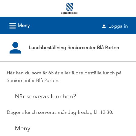
Välkommen
till
e-
L
Meny
Logga in
u
tjänster
-
Lunchbeställning Seniorcenter Blå Porten
Söderköpings
kommun
Här kan du som är 65 år eller äldre beställa lunch på
Seniorcenter Blå Porten.
När serveras lunchen?
Dagens lunch serveras måndag-fredag kl. 12.30.
Meny