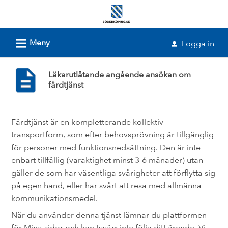
Välkommen
till
e-
L
Meny
Logga in
u
tjänster
-
Läkarutlåtande angående ansökan om
Söderköpings
färdtjänst
kommun
Färdtjänst är en kompletterande kollektiv
transportform, som efter behovsprövning är tillgänglig
för personer med funktionsnedsättning. Den är inte
enbart tillfällig (varaktighet minst 3-6 månader) utan
gäller de som har väsentliga svårigheter att förflytta sig
på egen hand, eller har svårt att resa med allmänna
kommunikationsmedel.
När du använder denna tjänst lämnar du plattformen
för Mina sidor och kan tyvärr inte följa ditt ärende. Vi