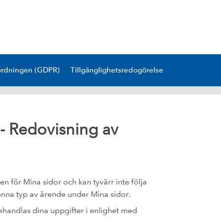
ordningen (GDPR)
Tillgänglighetsredogörelse
- Redovisning av
 för Mina sidor och kan tyvärr inte följa
denna typ av ärende under Mina sidor.
ehandlas dina uppgifter i enlighet med