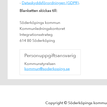
-
Dataskyddsförordningen (GDPR)
.
Blanketten skickas till:
Söderköpings kommun
Kommunledningskontoret
Integrationsstrateg
614 80 Söderköping
Personuppgiftsansvarig
Kommunstyrelsen
kommun@soderkoping.se
Copyright © Söderköpings komm