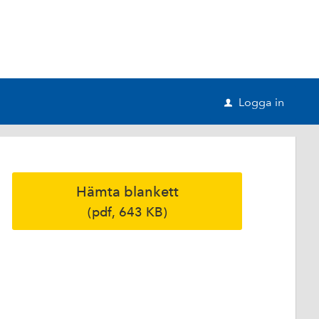
Logga in
u
Hämta blankett
(pdf, 643 KB)