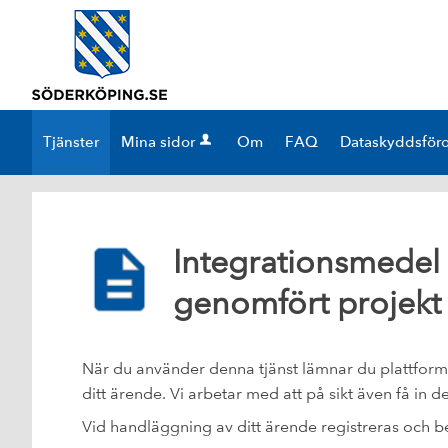
Välkommen
till
e-
tjänster
-
Tjänster
Mina sidor
Om
FAQ
Dataskyddsför
Söderköpings
kommun
Integrationsmedel 
genomfört projekt
När du använder denna tjänst lämnar du plattformen
ditt ärende. Vi arbetar med att på sikt även få in 
Vid handläggning av ditt ärende registreras och b