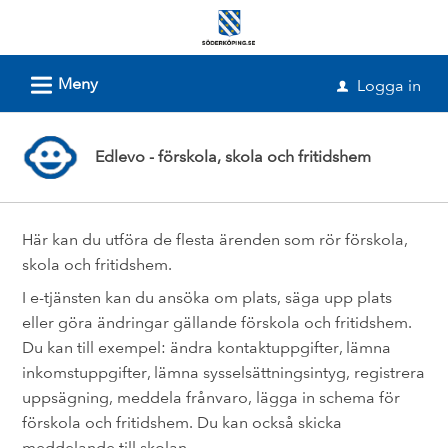
Välkommen
till
e-
L
Meny
Logga in
u
tjänster
-
Edlevo - förskola, skola och fritidshem
Söderköpings
kommun
Här kan du utföra de flesta ärenden som rör förskola,
skola och fritidshem.
I e-tjänsten kan du ansöka om plats, säga upp plats
eller göra ändringar gällande förskola och fritidshem.
Du kan till exempel: ändra kontaktuppgifter, lämna
inkomstuppgifter, lämna sysselsättningsintyg, registrera
uppsägning, meddela frånvaro, lägga in schema för
förskola och fritidshem. Du kan också skicka
meddelande till skolan.