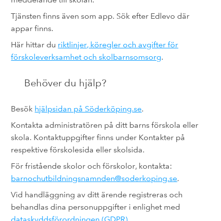
Tjänsten finns även som app. Sök efter Edlevo där
appar finns.
Här hittar du
riktlinjer, köregler och avgifter för
förskoleverksamhet och skolbarnsomsorg
.
Behöver du hjälp?
Besök
hjälpsidan på Söderköping.se
.
Kontakta administratören på ditt barns förskola eller
skola. Kontaktuppgifter finns under Kontakter på
respektive förskolesida eller skolsida.
För fristående skolor och förskolor, kontakta:
barnochutbildningsnamnden@soderkoping.se
.
Vid handläggning av ditt ärende registreras och
behandlas dina personuppgifter i enlighet med
dataskyddsförordningen (GDPR)
.