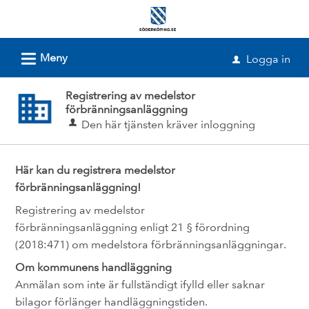
Välkommen
till
e-
L
Meny
Logga in
u
tjänster
-
Registrering av medelstor
förbränningsanläggning
Söderköpings
Den här tjänsten kräver inloggning
kommun
Här kan du registrera medelstor
förbränningsanläggning!
Registrering av medelstor
förbränningsanläggning enligt 21 § förordning
(2018:471) om medelstora förbränningsanläggningar.
Om kommunens handläggning
Anmälan som inte är fullständigt ifylld eller saknar
bilagor förlänger handläggningstiden.