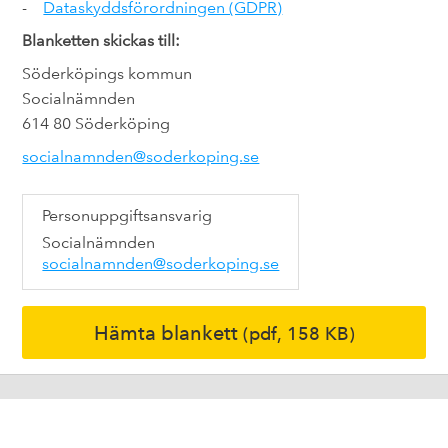
-
Dataskyddsförordningen (GDPR)
Blanketten skickas till:
Söderköpings kommun
Socialnämnden
614 80 Söderköping
socialnamnden@soderkoping.se
Personuppgiftsansvarig
Socialnämnden
socialnamnden@soderkoping.se
Hämta blankett
(pdf, 158 KB)