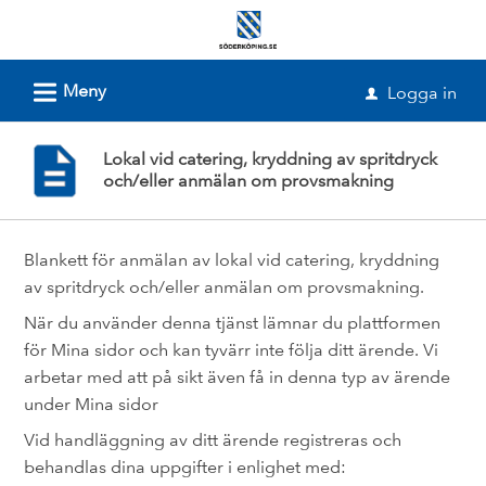
Välkommen
till
e-
L
Meny
Logga in
u
tjänster
-
Lokal vid catering, kryddning av spritdryck
Söderköpings
och/eller anmälan om provsmakning
kommun
Blankett för anmälan av lokal vid catering, kryddning
av spritdryck och/eller anmälan om provsmakning.
När du använder denna tjänst lämnar du plattformen
för Mina sidor och kan tyvärr inte följa ditt ärende. Vi
arbetar med att på sikt även få in denna typ av ärende
under Mina sidor
Vid handläggning av ditt ärende registreras och
behandlas dina uppgifter i enlighet med: