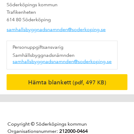
Söderköpings kommun
Trafikenheten
614 80 Söderköping
samhallsbyggnadsnamnden@soderkoping.se
Personuppgiftsansvarig
Samhällsbyggnadsnämnden
samhallsbyggnadsnamnden@soderkoping.se
Hämta blankett
(pdf, 497 KB)
Copyright © Söderköpings kommun
Organisationsnummer:
212000-0464