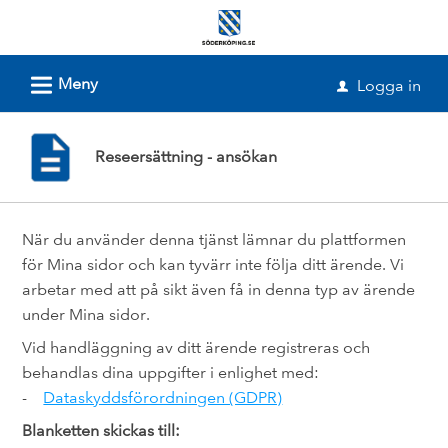
Välkommen
till
e-
L
Meny
Logga in
u
tjänster
-
Reseersättning - ansökan
Söderköpings
kommun
När du använder denna tjänst lämnar du plattformen
för Mina sidor och kan tyvärr inte följa ditt ärende. Vi
arbetar med att på sikt även få in denna typ av ärende
under Mina sidor.
Vid handläggning av ditt ärende registreras och
behandlas dina uppgifter i enlighet med:
-
Dataskyddsförordningen (GDPR)
Blanketten skickas till: