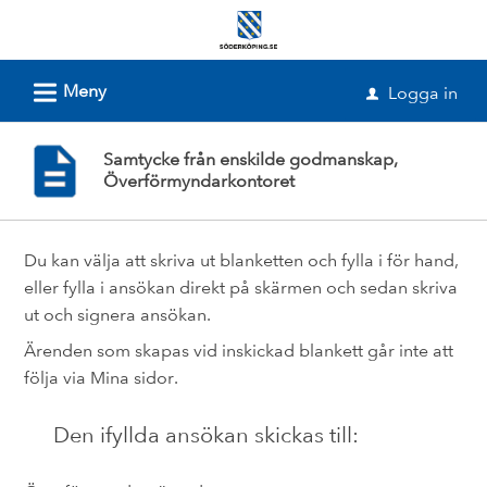
Välkommen
till
e-
L
Meny
Logga in
u
tjänster
-
Samtycke från enskilde godmanskap,
Söderköpings
Överförmyndarkontoret
kommun
Du kan välja att skriva ut blanketten och fylla i för hand,
eller fylla i ansökan direkt på skärmen och sedan skriva
ut och signera ansökan.
Ärenden som skapas vid inskickad blankett går inte att
följa via Mina sidor.
Den ifyllda ansökan skickas till: