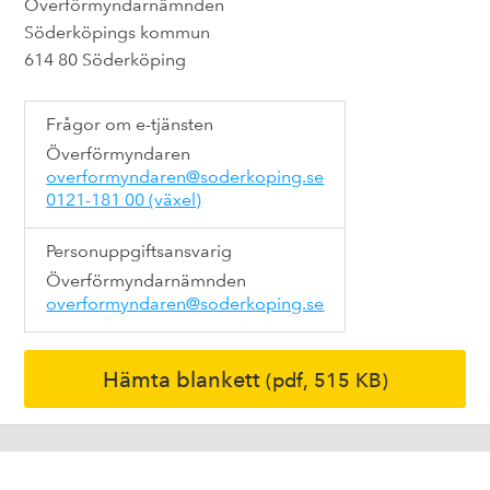
Överförmyndarnämnden
Söderköpings kommun
614 80 Söderköping
Frågor om e-tjänsten
Överförmyndaren
overformyndaren@soderkoping.se
0121-181 00 (växel)
Personuppgiftsansvarig
Överförmyndarnämnden
overformyndaren@soderkoping.se
Hämta blankett
(pdf, 515 KB)