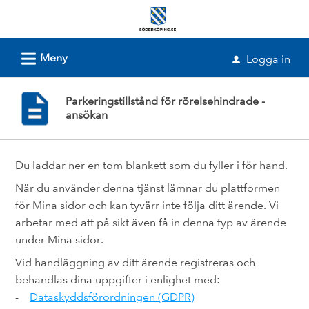
Välkommen
till
e-
L
Meny
Logga in
u
tjänster
-
Parkeringstillstånd för rörelsehindrade -
Söderköpings
ansökan
kommun
Du laddar ner en tom blankett som du fyller i för hand.
När du använder denna tjänst lämnar du plattformen
för Mina sidor och kan tyvärr inte följa ditt ärende. Vi
arbetar med att på sikt även få in denna typ av ärende
under Mina sidor.
Vid handläggning av ditt ärende registreras och
behandlas dina uppgifter i enlighet med:
-
Dataskyddsförordningen (GDPR)