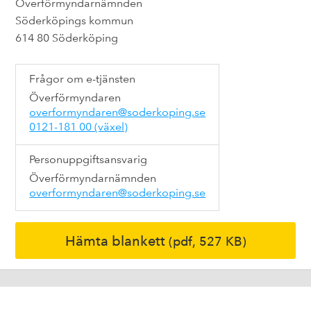
Överförmyndarnämnden
Söderköpings kommun
614 80 Söderköping
Frågor om e-tjänsten
Överförmyndaren
overformyndaren@soderkoping.se
0121-181 00 (växel)
Personuppgiftsansvarig
Överförmyndarnämnden
overformyndaren@soderkoping.se
Hämta blankett
(pdf, 527 KB)