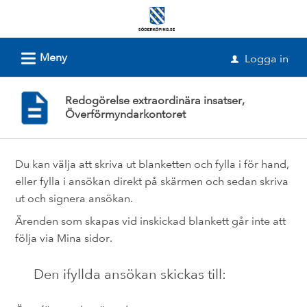
Välkommen
till
e-
L
Meny
Logga in
u
tjänster
-
Redogörelse extraordinära insatser,
Söderköpings
Överförmyndarkontoret
kommun
Du kan välja att skriva ut blanketten och fylla i för hand,
eller fylla i ansökan direkt på skärmen och sedan skriva
ut och signera ansökan.
Ärenden som skapas vid inskickad blankett går inte att
följa via Mina sidor.
Den ifyllda ansökan skickas till: