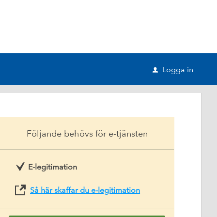
Logga in
u
Följande behövs för e-tjänsten
E-legitimation
Så här skaffar du e-legitimation