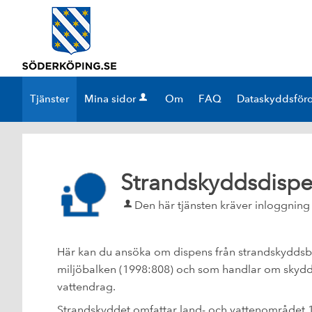
Välkommen
till
e-
tjänster
-
Tjänster
Mina sidor
Om
FAQ
Dataskyddsför
Söderköpings
kommun
Strandskyddsdispe
Den här tjänsten kräver inloggning
Här kan du ansöka om dispens från strandskyddsbe
miljöbalken (1998:808) och som handlar om skydd 
vattendrag.
Strandskyddet omfattar land- och vattenområdet 1