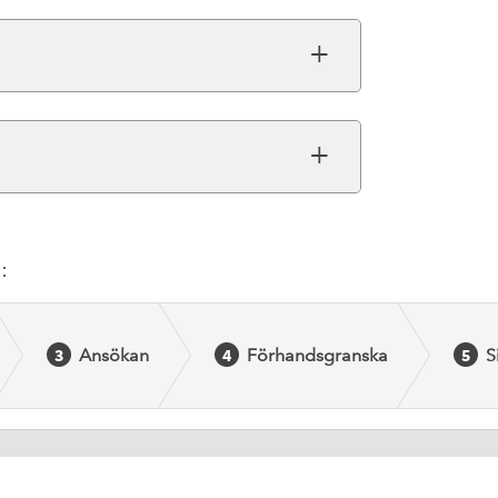
:
Ansökan
Förhandsgranska
S