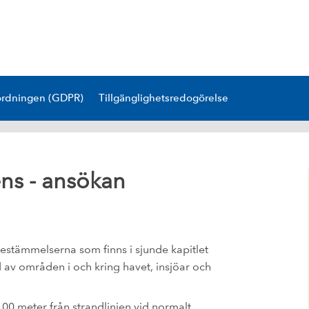
ordningen (GDPR)
Tillgänglighetsredogörelse
ns - ansökan
stämmelserna som finns i sjunde kapitlet
av områden i och kring havet, insjöar och
00 meter från strandlinjen vid normalt