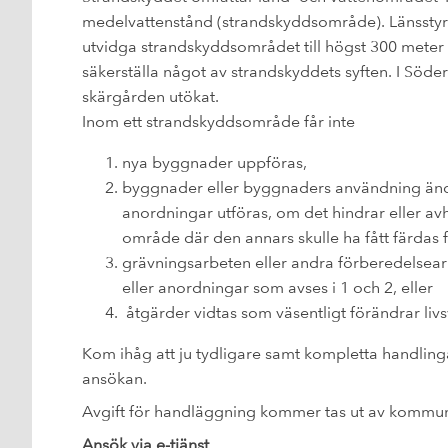
medelvattenstånd (strandskyddsområde). Länsstyrels
utvidga strandskyddsområdet till högst 300 meter f
säkerställa något av strandskyddets syften. I Söd
skärgården utökat.
Inom ett strandskyddsområde får inte
nya byggnader uppföras,
byggnader eller byggnaders användning ändr
anordningar utföras, om det hindrar eller avh
område där den annars skulle ha fått färdas fr
grävningsarbeten eller andra förberedelsea
eller anordningar som avses i 1 och 2, eller
åtgärder vidtas som väsentligt förändrar livsvi
Kom ihåg att ju tydligare samt kompletta handling
ansökan.
Avgift för handläggning kommer tas ut av kommunf
Ansök via e-tjänst