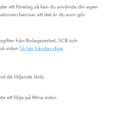
der ett företag så kan du använda din egen
timationen bevisar att det är du som gör
ppgifter från Bolagsverket, SCB och
 på sidan
Så här hämtas dina
änd då följande länk;
e att följa på Mina sidor.