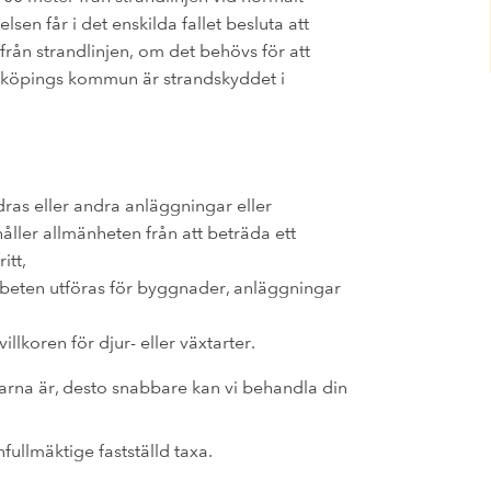
en får i det enskilda fallet besluta att
rån strandlinjen, om det behövs för att
erköpings kommun är strandskyddet i
as eller andra anläggningar eller
åller allmänheten från att beträda ett
itt,
rbeten utföras för byggnader, anläggningar
llkoren för djur- eller växtarter.
arna är, desto snabbare kan vi behandla din
ullmäktige fastställd taxa.