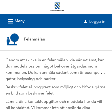
Välkommen
till
e-
L
Meny
Logga in
u
tjänster
-
Felanmälan
Söderköpings
kommun
Genom att skicka in en felanmälan, via vår e-tjänst, kan
du meddela oss om något behöver åtgärdas inom
kommunen. Du kan anmäla sådant som rör exempelvis
gator, belysning och parker.
Beskriv felet så noggrant som möjligt och bifoga gärna
en bild som beskriver felet.
Lämna dina kontaktuppgifter och meddela hur du vill
bli kontaktad. Vi kommer inte att använda dina