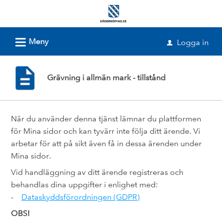
Välkommen
till
e-
L
Meny
Logga in
u
tjänster
-
Grävning i allmän mark - tillstånd
Söderköpings
kommun
När du använder denna tjänst lämnar du plattformen
för Mina sidor och kan tyvärr inte följa ditt ärende. Vi
arbetar för att på sikt även få in dessa ärenden under
Mina sidor.
Vid handläggning av ditt ärende registreras och
behandlas dina uppgifter i enlighet med:
-
Dataskyddsförordningen (GDPR)
OBS!