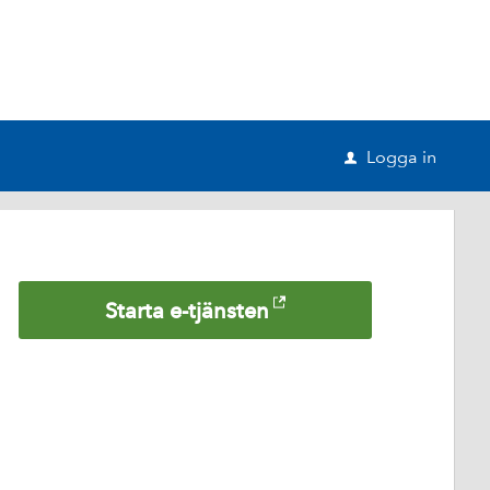
Logga in
u
Starta e-tjänsten