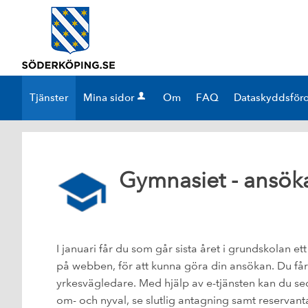
Välkommen
till
e-
tjänster
-
Tjänster
Mina sidor
Om
FAQ
Dataskyddsför
Söderköpings
kommun
Gymnasiet - ansök
I januari får du som går sista året i grundskolan e
på webben, för att kunna göra din ansökan. Du får 
yrkesvägledare. Med hjälp av e-tjänsten kan du se
om- och nyval, se slutlig antagning samt reservant