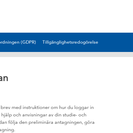
ordningen (GDPR)
Tillgänglighetsredogörelse
an
tt brev med instruktioner om hur du loggar in
hjälp och anvisningar av din studie- och
dan följa den preliminära antagningen, göra
agning.