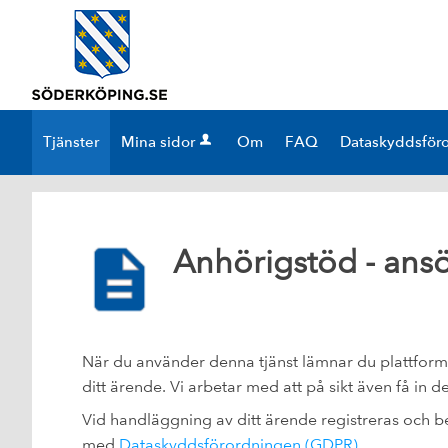
Välkommen
till
e-
tjänster
-
Tjänster
Mina sidor
Om
FAQ
Dataskyddsför
Söderköpings
kommun
Anhörigstöd - ans
När du använder denna tjänst lämnar du plattformen
ditt ärende. Vi arbetar med att på sikt även få in 
Vid handläggning av ditt ärende registreras och be
med
Dataskyddsförordningen (GDPR)
.