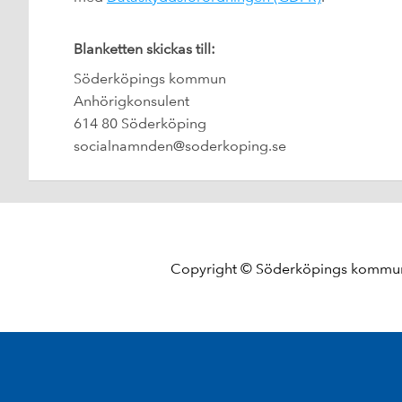
Blanketten skickas till:
Söderköpings kommun
Anhörigkonsulent
614 80 Söderköping
socialnamnden@soderkoping.se
Copyright © Söderköpings komm