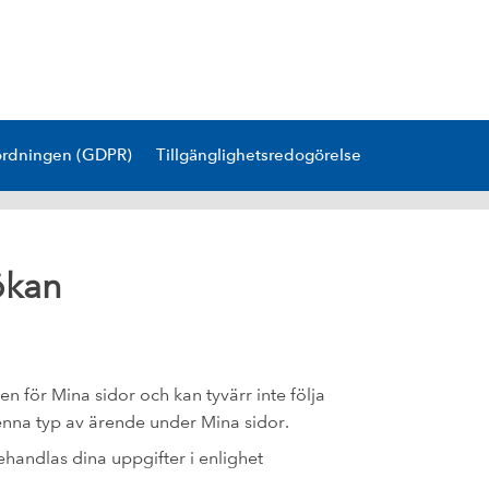
ordningen (GDPR)
Tillgänglighetsredogörelse
ökan
 för Mina sidor och kan tyvärr inte följa
denna typ av ärende under Mina sidor.
handlas dina uppgifter i enlighet