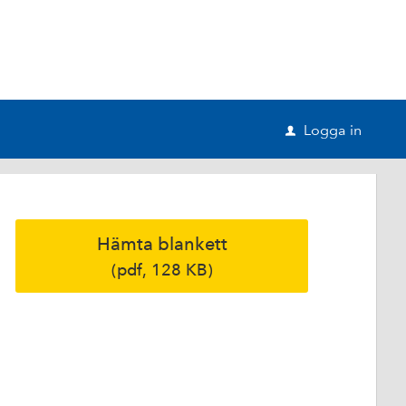
Logga in
u
Hämta blankett
(pdf, 128 KB)