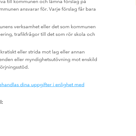
riva till kommunen och lämna förslag på
munen ansvarar för. Varje förslag får bara
mmunens verksamhet eller det som kommunen
ering, trafikfrågor till det som rör skola och
ratiskt eller strida mot lag eller annan
ärenden eller myndighetsutövning mot enskild
örjningsstöd.
ehandlas dina uppgifter i enlighet med
l: