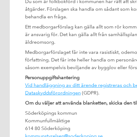
Du som är folkbokförd i kommunen har rätt att sk
åtgärder. Förslagen ska handla om sådant som kom
behandla en fråga.
Ett medborgarförslag kan gälla allt som rör ko
är ansvarig för. Det kan gälla allt från samhällsplan
äldreomsorg.
Medborgarförslaget får inte vara rasistiskt, odemok
författning. Det får inte heller handla om person
såsom exempelvis beviljande av bygglov eller förs
Personuppgiftshantering
Vid handläggning av ditt ärende registreras och b
Dataskyddsförordningen
(GDPR).
Om du väljer att använda blanketten, skicka den til
Söderköpings kommun
Kommunfullmäktige
614 80 Söderköping
kommunstyrelsen@soderkoping.se