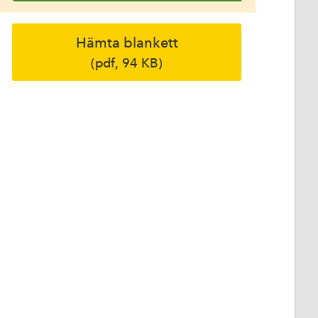
Hämta blankett
(pdf, 94 KB)