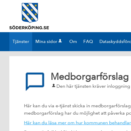
Välkommen
till
e-
tjänster
-
Tjänster
Mina sidor
Om
FAQ
Dataskyddsför
Söderköpings
kommun
Medborgarförslag 
Den här tjänsten kräver inloggning
Här kan du via e-tjänst skicka in medborgarförsla
medborgarförslag har du möjlighet att påverka pol
Här kan du läsa mer om hur kommunen behandlar 