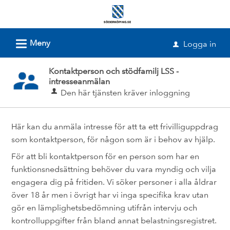
Välkommen
till
e-
L
Meny
Logga in
u
tjänster
-
Kontaktperson och stödfamilj LSS -
intresseanmälan
Söderköpings
Den här tjänsten kräver inloggning
kommun
Här kan du anmäla intresse för att ta ett frivilliguppdrag
som kontaktperson, för någon som är i behov av hjälp.
För att bli kontaktperson för en person som har en
funktionsnedsättning behöver du vara myndig och vilja
engagera dig på fritiden. Vi söker personer i alla åldrar
över 18 år men i övrigt har vi inga specifika krav utan
gör en lämplighetsbedömning utifrån intervju och
kontrolluppgifter från bland annat belastningsregistret.