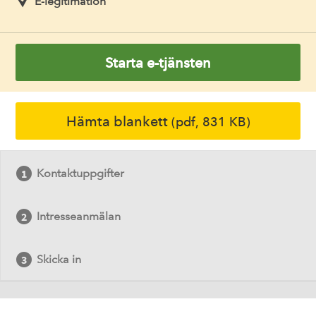
E-legitimation
Starta e-tjänsten
Hämta blankett
(pdf, 831 KB)
Kontaktuppgifter
Intresseanmälan
Skicka in