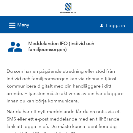
Välkommen
till
e-
L
Meny
Logga in
u
tjänster
-
Meddelanden IFO (individ och
Söderköpings
familjeomsorgen)
kommun
Du som har en pågående utredning eller stöd från
Individ och familjeomsorgen kan via denna e-tjänst
kommunicera digitalt med din handläggare i ditt
ärende. E-tjänsten måste aktiveras av din handläggare
innan du kan börja kommunicera.
När du har ett nytt meddelande får du en notis via ett
SMS eller ett e-post meddelande med en tillhörande
länk att logga in på. Du måste kunna identifiera dig