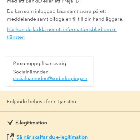
med ett BankID eller ett Freja ID.
Du kan som inloggad läsa samt svara på ett
meddelande samt bifoga en fil till din handläggare.
Här kan du ladda ner ett informationsblad om e-
tjänsten
Personuppgiftsansvarig
Socialnämnden
socialnamnden@soderkoping.se
Följande behövs för e-tjänsten
E-legitimation
Så här skaffar du e-legitimation