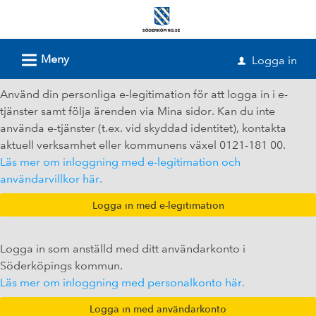
Välkommen
till
e-
L
Meny
Logga in
u
tjänster
-
Använd din personliga e-legitimation för att logga in i e-
tjänster samt följa ärenden via Mina sidor. Kan du inte
Söderköpings
använda e-tjänster (t.ex. vid skyddad identitet), kontakta
kommun
aktuell verksamhet eller kommunens växel 0121-181 00.
Läs mer om inloggning med e-legitimation och
användarvillkor här.
Logga in som anställd med ditt användarkonto i
Söderköpings kommun.
Läs mer om inloggning med personalkonto här.